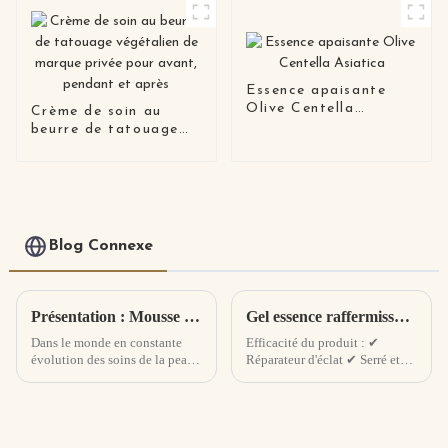
Essence apaisante
Olive Centella
Crème de soin au
Asiatica
beurre de tatouage
végétalien de marque
privée pour avant,
pendant et après
Blog Connexe
Présentation : Mousse nettoyante infusée à l'extrait d'arbre à thé - Révolutionnaire des soins de la peau avec une puissance naturelle
Gel essence raffermissant revitalisant ciel étoilé, nouveau produit
Dans le monde en constante
Efficacité du produit : ✔
évolution des soins de la peau,
Réparateur d'éclat ✔ Serré et
nous sommes ravis de dévoiler
infroissable ✔ Hydratant et
notre dernière innovation : la
hydratant
mousse nettoyante infusée à
l'extrait d'arbre à thé. Formulé
avec un mélange méticuleux