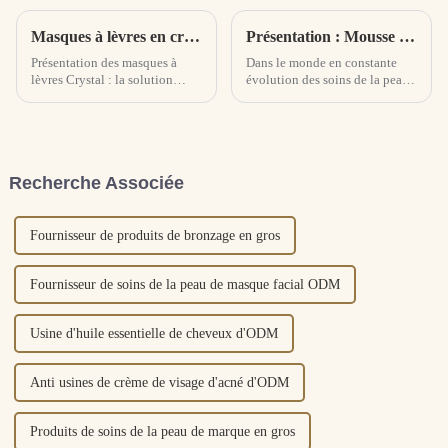
Masques à lèvres en cristal : une nourriture luxueuse pour des lèvres jeunes
Présentation : Mousse nettoyante infusée à l'extrait d'arbre à thé - Révolutionnaire des soins de la peau avec une puissance naturelle
Présentation des masques à
Dans le monde en constante
lèvres Crystal : la solution
évolution des soins de la peau,
ultime pour des lèvres nourries
nous sommes ravis de dévoiler
et jeunes. Découvrez le masque
notre dernière innovation : la
à lèvres Crystal, un traitement
mousse nettoyante infusée à
luxueux infusé d'un puissant
l'extrait d'arbre à thé. Formulé
mélange d'extraits botaniques
avec un mélange méticuleux
Recherche Associée
et d'un...
d'ingrédients de première
qualité, ce...
Fournisseur de produits de bronzage en gros
Fournisseur de soins de la peau de masque facial ODM
Usine d'huile essentielle de cheveux d'ODM
Anti usines de crème de visage d'acné d'ODM
Produits de soins de la peau de marque en gros