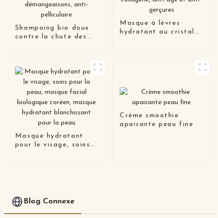
Masque à lèvres
Shampoing bio doux
hydratant au cristal
contre la chute des
de collagène, anti-âge
cheveux, anti-
et anti-gerçures
démangeaisons, anti-
pelliculaire
Crème smoothie
apaisante peau fine
Masque hydratant
pour le visage, soins
pour la peau, masque
facial biologique
coréen, masque
hydratant
blanchissant pour la
peau
Blog Connexe