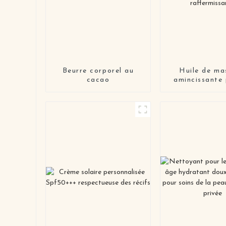
Beurre corporel au
Huile de ma
cacao
amincissante 
corps anti-ce
raffermissa
raffermiss