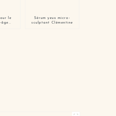
our le
Sérum yeux micro-
i-âge
sculptant Clémentine
doux
ur soins
 marque