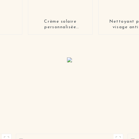
Crème solaire
Nettoyant p
personnalisée
visage ant
Spf50+++ respectueuse
hydratant 
des récifs
biologique po
de la peau de
privée