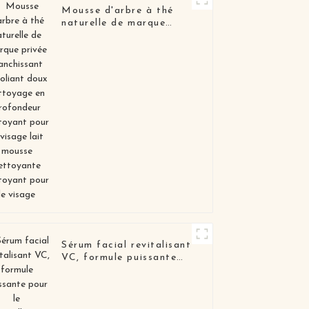
Mousse d'arbre à thé
naturelle de marque
privée blanchissant
exfoliant doux
nettoyage en
profondeur nettoyant
pour le visage lait
mousse nettoyante
nettoyant pour le visage
Sérum facial revitalisant
VC, formule puissante
pour le renouvellement
de la peau