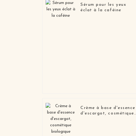
Sérum pour les yeux
éclat à la caféine
Crème à base d'essence
d'escargot, cosmétique
biologique Original,
soins pour la peau,
vente en gros, Lotion
réparatrice à la mucine