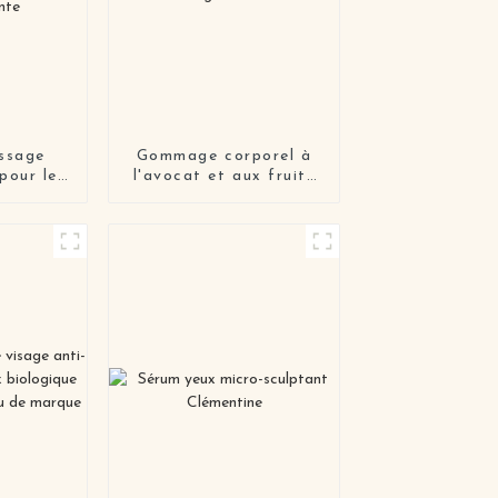
ssage
Gommage corporel à
pour le
l'avocat et aux fruits
llulite
végétaliens à la crème
nte et
glacée OEM
ante