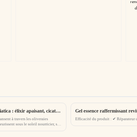
e
Essence de feuille d'olivier et de Centella Asiatica : élixir apaisant, cicatrisant et radieux de la nature
Gel essence raffermissant revit
nsent à travers les oliveraies
Efficacité du produit : ✔ Réparateur 
eurissent sous le soleil nourricier, se