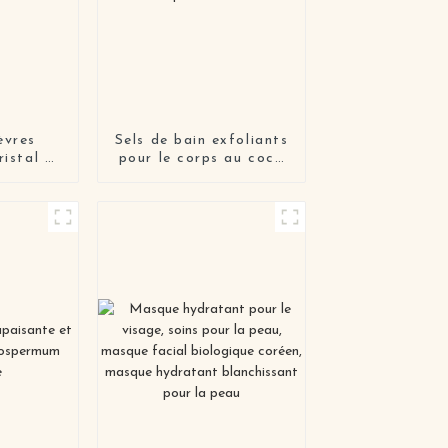
èvres
Sels de bain exfoliants
ristal de
pour le corps au coco
i-âge et
blanchissant pour le
ures
corps des femmes