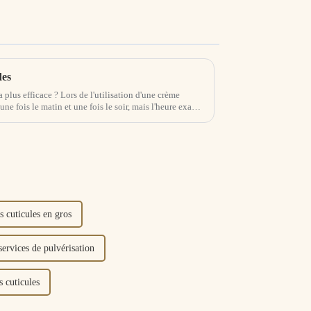
des
a plus efficace ? Lors de l'utilisation d'une crème
r une fois le matin et une fois le soir, mais l'heure exacte
s cuticules en gros
services de pulvérisation
s cuticules