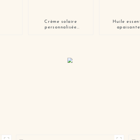
Crème solaire
Huile essent
personnalisée
apaisante
Spf50+++ respectueuse
adoucissa
des récifs
Lithospe
Squalan