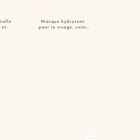
ielle
Masque hydratant
 et
pour le visage, soins
nte
pour la peau, masque
rmum
facial biologique
e
coréen, masque
hydratant blanchissant
pour la peau