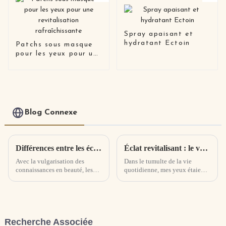
Spray apaisant et
hydratant Ectoin
Patchs sous masque
pour les yeux pour une
revitalisation
rafraîchissante
Blog Connexe
Différences entre les écrans solaires physiques et chimiques et inventaire des avantages et des inconvénients Avez-vous besoin de vous démaquiller pour utiliser des écrans solaires physiques ?
Éclat revitalisant : le voyage transformateur avec le sérum pour les yeux à la caféine
Avec la vulgarisation des
Dans le tumulte de la vie
connaissances en beauté, les
quotidienne, mes yeux étaient
principes de la protection
témoins des ravages du stress,
solaire se sont progressivement
de la fatigue et de la marche
divisés en camps.
incessante du temps. Les
Mécaniquement, les crèmes
cernes, les ridules et les poches
solaires peuvent être divisées
sont devenus des compagnons
Recherche Associée
en crèmes solaires physiques et
indésirables.