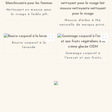
Nettoyant en mousse pour
le visage à faible pH
biologique Simple
Mousse d'arbre à thé
Sensitiveskin nettoyant
naturelle de marque privée
pour le visage en mousse
blanchissant exfoliant
blanchissante pour les
doux nettoyage en
femmes
profondeur nettoyant pour
Beurre corporel à la
le visage lait mousse
lavande
nettoyante nettoyant pour
le visage
Gommage corporel à
l'avocat et aux fruits
végétaliens à la crème
glacée OEM