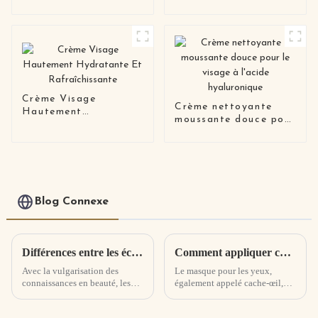
légèrement luxueux
Crème Visage
Crème nettoyante
Hautement
moussante douce pour
Hydratante Et
le visage à l'acide
Rafraîchissante
hyaluronique
Blog Connexe
Différences entre les écrans solaires physiques et chimiques et inventaire des avantages et des inconvénients Avez-vous besoin de vous démaquiller pour utiliser des écrans solaires physiques ?
Comment appliquer correctement un masque pour les yeux ? Comment acheter et utiliser des masques pour les yeux
Avec la vulgarisation des
Le masque pour les yeux,
connaissances en beauté, les
également appelé cache-œil,
principes de la protection
patch pour masque pour les
solaire se sont progressivement
yeux, est une sorte de produits