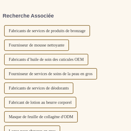
divisés en camps.
de beauté et de soins de la peau
Mécaniquement, les crèmes
utilisés pour appliquer les
solaires peuvent être divisées
yeux. La peau sous les yeux
Recherche Associée
en crèmes solaires physiques et
étant relativement délicate, il
crèmes solaires chimiques...
est facile d'en héberger...
Fabricants de services de produits de bronzage
Fournisseur de mousse nettoyante
Fabricants d’huile de soin des cuticules OEM
Fournisseur de services de soins de la peau en gros
Fabricants de services de déodorants
Fabricant de lotion au beurre corporel
Masque de feuille de collagène d'ODM