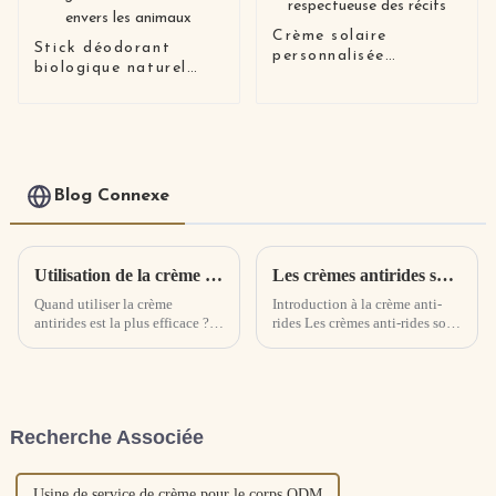
Crème solaire
Stick déodorant
personnalisée
biologique naturel
Spf50+++
végétalien sans
respectueuse des
cruauté envers les
récifs
animaux
Blog Connexe
Utilisation de la crème anti-rides
Les crèmes antirides sont-elles vraiment efficaces ? Comment fonctionne la crème anti-rides
Quand utiliser la crème
Introduction à la crème anti-
antirides est la plus efficace ?
rides Les crèmes anti-rides sont
Lors de l'utilisation d'une
des crèmes conçues pour lutter
crème antirides, il est préférable
contre les rides et raffermir la
de l'utiliser une fois le matin et
peau.
une fois le soir, mais l'heure
exacte d'utilisation doit être
Recherche Associée
déterminée...
Usine de service de crème pour le corps ODM