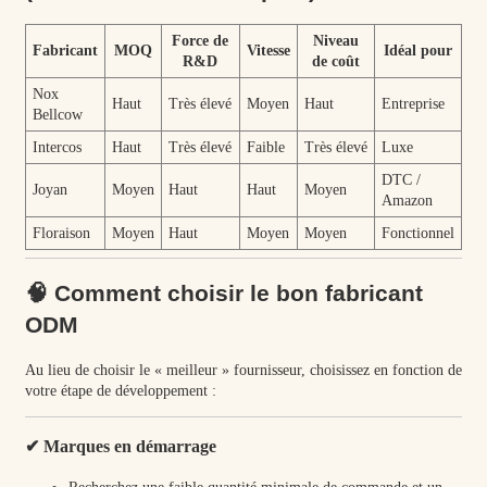
Force de
Niveau
Fabricant
MOQ
Vitesse
Idéal pour
R&D
de coût
Nox
Haut
Très élevé
Moyen
Haut
Entreprise
Bellcow
Intercos
Haut
Très élevé
Faible
Très élevé
Luxe
DTC /
Joyan
Moyen
Haut
Haut
Moyen
Amazon
Floraison
Moyen
Haut
Moyen
Moyen
Fonctionnel
🧠 Comment choisir le bon fabricant
ODM
Au lieu de choisir le « meilleur » fournisseur, choisissez en fonction de
votre étape de développement :
✔ Marques en démarrage