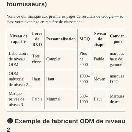
fournisseurs)
Voilà ce qui manque aux premières pages de résultats de Google — et
c'est votre avantage en matière de classement.
Force
Niveau
Niveau de
Convient
de
Personnalisation
MOQ
de
capacité
pour
R&D
risque
Laboratoire
Plus
marques
Très
de niveau 1
Complet
de
Faible
haut de
élevé
ODM
3000
gamme
ODM
1000–
marques
industriel
Haut
Haut
Moyen
5000
DTC
de niveau 2
Marque
500–
Marques
privée de
Faible
Minimal
Haut
1000
de test
niveau 3
🟢 Exemple de fabricant ODM de niveau
2