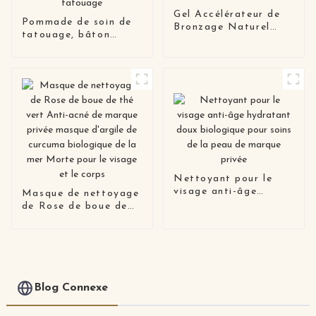
Gel Accélérateur de
Pommade de soin de
Bronzage Naturel
tatouage, bâton
Intensif Saveur Noix
éclaircissant, baume
de Coco Pastèque
réparateur, soin de
Pêche
tatouage
Nettoyant pour le
visage anti-âge
Masque de nettoyage
hydratant doux
de Rose de boue de
biologique pour soins
thé vert Anti-acné de
de la peau de marque
marque privée masque
privée
d'argile de curcuma
biologique de la mer
Morte pour le visage
et le corps
Blog Connexe