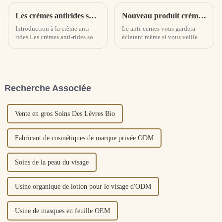
Les crèmes antirides sont-elles vraiment efficaces ? Comment fonctionne la crème anti-rides
Nouveau produit crème pour les yeux à lumière constante pro-xylane
Introduction à la crème anti-
Le anti-cernes vous gardera
rides Les crèmes anti-rides sont
éclatant même si vous veillez
des crèmes conçues pour lutter
tard ! Riche en une variété
contre les rides et raffermir la
d'essences embellissantes pour
peau.
la peau, il peut rapidement
pénétrer profondément dans la
peau, estomper les cernes et
Recherche Associée
réduire les yeux...
Vente en gros Soins Des Lèvres Bio
Fabricant de cosmétiques de marque privée ODM
Soins de la peau du visage
Usine organique de lotion pour le visage d'ODM
Usine de masques en feuille OEM