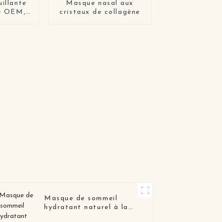
illante
Masque nasal aux
ge OEM,
cristaux de collagène
oyants
sage
Masque de sommeil
hydratant naturel à la
pastèque et aux fruits