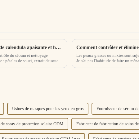
Sortie d'un nouveau produit Eau de pétale de calendula apaisante et hydratante
ntrôle du sébum et nettoyage
Les peaux grasses ou mixtes sont suje
 : pétales de souci, extrait de souci,
Je n'ai pas l'habitude de faire un mé
aliments gras et épicés.Analyse des ra
Usines de masques pour les yeux en gros
Fournisseur de sérum de
 de spray de protection solaire ODM
Fabricant de fabrication de soins 