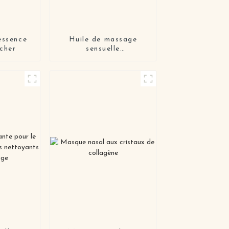
essence
Huile de massage
êcher
sensuelle
d'aromathérapie pour
couples