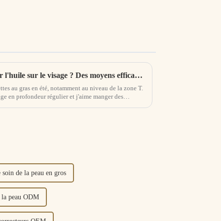
Comment contrôler et éliminer l'huile sur le visage ? Des moyens efficaces pour contrôler le gras des peaux grasses
ttes au gras en été, notamment au niveau de la zone T.
nage en profondeur régulier et j'aime manger des
isons : Dans...
 soin de la peau en gros
de la peau ODM