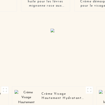
huile pour les lèvres
Crème démaqu
mignonne rose aux
pour le visa
fruits repulpants bio
baumes nett
végétalienne
pour le vi
t
Crème Visage
Hautement Hydratante
Et Rafraîchissante