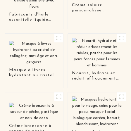
Crème solaire
personnalisée
Fabricants d'huile
Spf50+++
essentielle liquide
respectueuse des
végétale en vrac,
récifs
compte-gouttes de
parfum Orange,
fournisseur d'huile
essentielle avec fleurs
Masque à lèvres
Nourrit, hydrate et
hydratant au cristal
réduit efficacement
de collagène, anti-âge
les ridules, patchs
et anti-gerçures
pour les yeux foncés
pour femmes et
hommes
Crème bronzante à