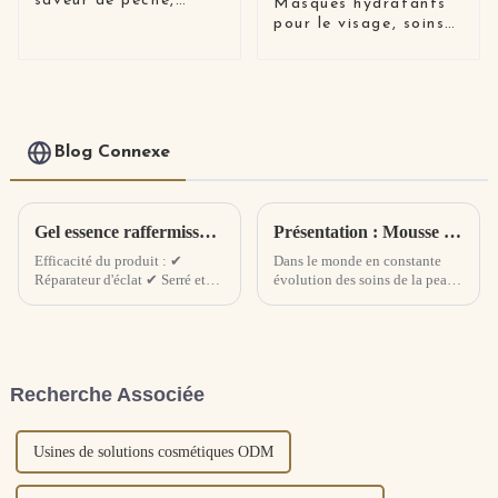
saveur de pêche,
Masques hydratants
pastèque et noix de
pour le visage, soins
coco
pour la peau, masque
facial biologique
coréen, beauté,
blanchissant,
hydratant
Blog Connexe
Gel essence raffermissant revitalisant ciel étoilé, nouveau produit
Présentation : Mousse nettoyante infusée à l'extrait d'arbre à thé - Révolutionnaire des soins de la peau avec une puissance naturelle
Efficacité du produit : ✔
Dans le monde en constante
Réparateur d'éclat ✔ Serré et
évolution des soins de la peau,
infroissable ✔ Hydratant et
nous sommes ravis de dévoiler
hydratant
notre dernière innovation : la
mousse nettoyante infusée à
l'extrait d'arbre à thé. Formulé
avec un mélange méticuleux
Recherche Associée
d'ingrédients de première
qualité, ce...
Usines de solutions cosmétiques ODM