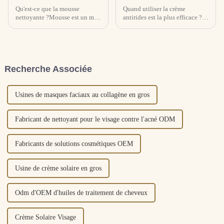
Qu'est-ce que la mousse
Quand utiliser la crème
nettoyante ?Mousse est un mot
antirides est la plus efficace ?
français signifiant « quelque
Lors de l'utilisation d'une
chose qui mousse et mousse ».
crème antirides, il est préférable
La mousse nettoyante est un
de l'utiliser une fois le matin et
produit nettoyant qui mousse
une fois le soir, mais l'heure
sous pression extérieure. En
exacte d'utilisation doit être
Recherche Associée
termes de texture, le ma...
déterminée...
Usines de masques faciaux au collagène en gros
Fabricant de nettoyant pour le visage contre l'acné ODM
Fabricants de solutions cosmétiques OEM
Usine de crème solaire en gros
Odm d'OEM d'huiles de traitement de cheveux
Crème Solaire Visage