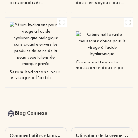
personnalisée
doux et soyeux aux
Spf50+++
fleurs de cerisier
respectueuse des
récifs
Crème nettoyante
moussante douce pour
Sérum hydratant pour
le visage à l'acide
le visage à l'acide
hyaluronique
hyaluronique
biologique sans
cruauté envers les
produits de soins de
la peau végétaliens de
marque privée
Blog Connexe
Comment utiliser la mousse nettoyante ? Différence entre mousse nettoyante et nettoyant
Utilisation de la crème anti-rides