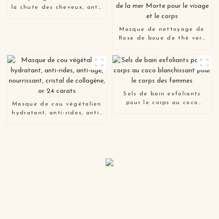
la chute des cheveux, anti-
démangeaisons, anti-
pelliculaire
Masque de nettoyage de
Rose de boue de thé vert
Anti-acné de marque
privée masque d'argile de
curcuma biologique de la
mer Morte pour le visage
et le corps
Sels de bain exfoliants
pour le corps au coco
Masque de cou végétalien
blanchissant pour le corps
hydratant, anti-rides, anti-
des femmes
âge, nourrissant, cristal de
collagène, or 24 carats