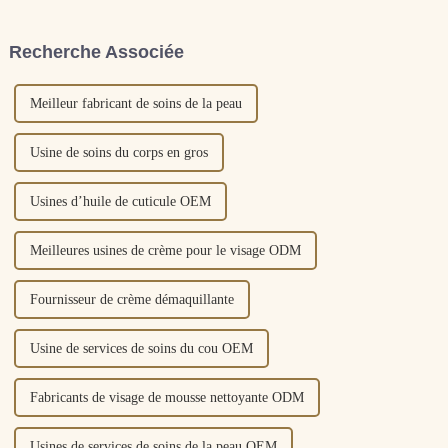
science et de technologie de la
d'hydrater. Le blanchiment, la
beauté promue par les
crème solaire, le contrôle du
Recherche Associée
cosmétiques haut de gamme
sébum et d'autres soins de la
internationaux. Collage...
peau sont inclus.
Meilleur fabricant de soins de la peau
Usine de soins du corps en gros
Usines d’huile de cuticule OEM
Meilleures usines de crème pour le visage ODM
Fournisseur de crème démaquillante
Usine de services de soins du cou OEM
Fabricants de visage de mousse nettoyante ODM
Usines de services de soins de la peau OEM