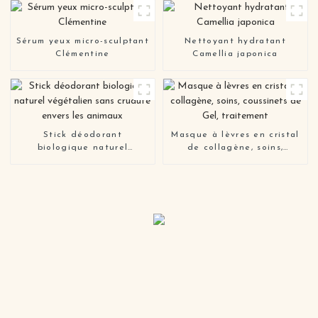
foncés pour femmes et
hommes
Sérum yeux micro-sculptant
Nettoyant hydratant
Clémentine
Camellia japonica
Stick déodorant
Masque à lèvres en cristal
biologique naturel
de collagène, soins,
végétalien sans cruauté
coussinets de Gel,
envers les animaux
traitement