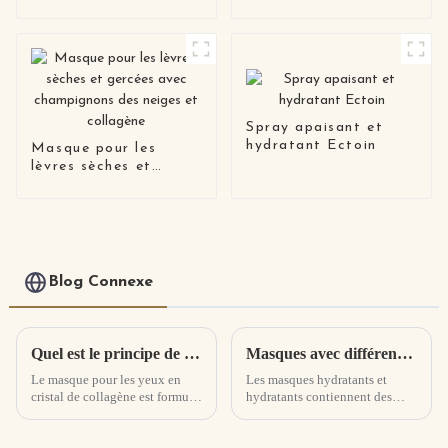
privée en Corée,
lotion hydratante
anti-vieillissante pour
le visage
Spray apaisant et
hydratant Ectoin
Masque pour les
lèvres sèches et
gercées avec
champignons des
neiges et collagène
Blog Connexe
Quel est le principe de fonctionnement du masque pour les yeux au cristal de collagène ?
Masques avec différents effets
Le masque pour les yeux en
Les masques hydratants et
cristal de collagène est formulé
hydratants contiennent des
avec du collagène et du
facteurs hydratants naturels
polymère HSL, une réussite
(sérum) et leur fonction est
émergente en matière de
principalement d'hydrater et