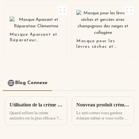
Original, soins pour la
crème solaire
peau, vente en gros,
biologique pour le
Lotion réparatrice à
corps et le visage, spf
la mucine d'escargot
50
blanc pour le visage
Masque Apaisant et
Réparateur
Masque pour les
Clémentine
lèvres sèches et
gercées avec
champignons des
neiges et collagène
Blog Connexe
Utilisation de la crème anti-rides
Nouveau produit crème pour les yeux à lumière constante pro-xylane
Quand utiliser la crème
Le anti-cernes vous gardera
antirides est la plus efficace ?
éclatant même si vous veillez
Lors de l'utilisation d'une
tard ! Riche en une variété
crème antirides, il est préférable
d'essences embellissantes pour
de l'utiliser une fois le matin et
la peau, il peut rapidement