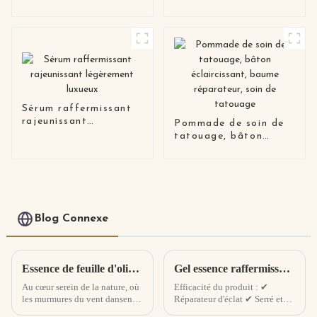
cheveux, anti-
pour le
démangeaisons, anti-
renouvellement de la
pelliculaire
peau
Sérum raffermissant
rajeunissant
Pommade de soin de
légèrement luxueux
tatouage, bâton
éclaircissant, baume
réparateur, soin de
tatouage
Blog Connexe
Essence de feuille d'olivier et de Centella Asiatica : élixir apaisant, cicatrisant et radieux de la nature
Gel essence raffermissant revitalisant ciel étoilé, nouveau produit
Au cœur serein de la nature, où
Efficacité du produit : ✔
les murmures du vent dansent à
Réparateur d'éclat ✔ Serré et
travers les oliveraies anciennes
infroissable ✔ Hydratant et