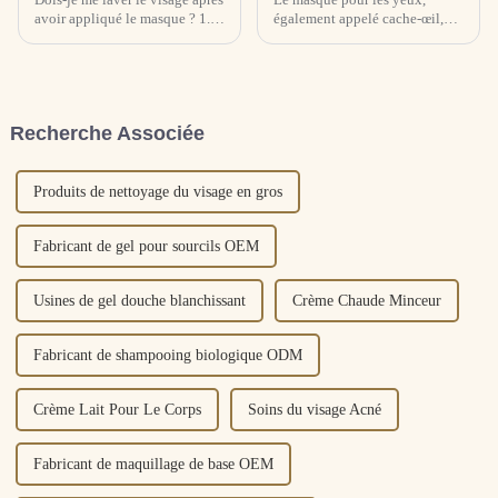
avoir appliqué le masque ? 1.
également appelé cache-œil,
Masque monobloc Dépend du
patch pour masque pour les
type de peau si vous devez ou
yeux, est une sorte de produits
non vous laver le visage. Un
de beauté et de soins de la peau
masque en une seule feuille est
utilisés pour appliquer les
comme une aiguille puissante,
yeux. La peau sous les yeux
Recherche Associée
rend rapidement la peau...
étant relativement délicate, il
est facile d'en héberger...
Produits de nettoyage du visage en gros
Fabricant de gel pour sourcils OEM
Usines de gel douche blanchissant
Crème Chaude Minceur
Fabricant de shampooing biologique ODM
Crème Lait Pour Le Corps
Soins du visage Acné
Fabricant de maquillage de base OEM