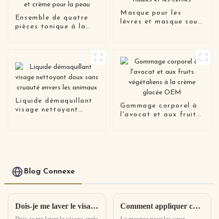
Masque pour les
Ensemble de quatre
lèvres et masque sous
pièces tonique à la
les yeux Anti-âge
clémentine, essence
réduisant les ridules
pour le visage, lotion
et les cernes
pour la peau et crème
pour la peau
Liquide démaquillant
Gommage corporel à
visage nettoyant
l'avocat et aux fruits
doux sans cruauté
végétaliens à la crème
envers les animaux
glacée OEM
Blog Connexe
Dois-je me laver le visage après avoir appliqué le masque ? Combien de temps faut-il pour se laver le visage après avoir appliqué le masque ?
Comment appliquer correctement un masque pour les yeux ? Comment acheter et utiliser des masques pour les yeux
Dois-je me laver le visage après
Le masque pour les yeux,