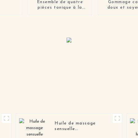
Ensemble de quatre
Gommage co
pièces tonique à la
doux et soye
clémentine, essence
fleurs de ce
pour le visage, lotion
pour la peau et crème
pour la peau
Huile de massage
sensuelle
d'aromathérapie pour