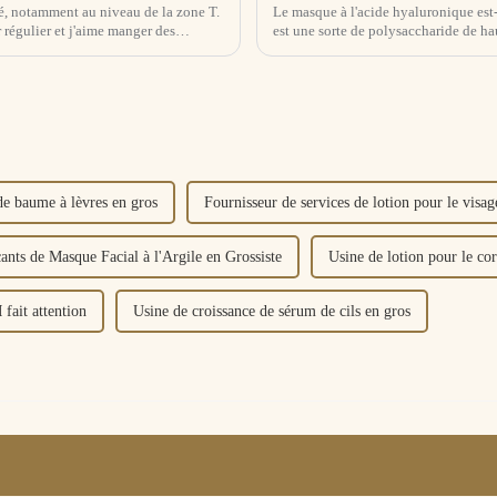
té, notamment au niveau de la zone T.
Le masque à l'acide hyaluronique est-il efficace ? 1, parce que ce ty
 régulier et j'aime manger des
est une sorte de polysaccharide de h
de baume à lèvres en gros
Fournisseur de services de lotion pour le vis
ants de Masque Facial à l'Argile en Grossiste
Usine de lotion pour le c
fait attention
Usine de croissance de sérum de cils en gros