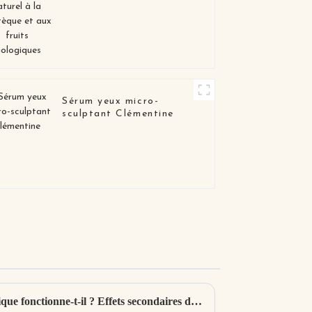
biologiques
Sérum yeux micro-
sculptant Clémentine
Le masque à l'acide hyaluronique fonctionne-t-il ? Effets secondaires des masques à l'acide hyaluronique