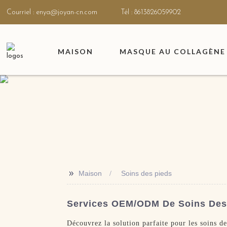
Courriel : enya@joyan-cn.com
Tél : 8613826059902
MAISON
MASQUE AU COLLAGÈNE 
>>
Maison
Soins des pieds
Services OEM/ODM De Soins Des
Découvrez la solution parfaite pour les soins