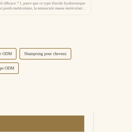
pe d'acide hyaluronique
aut poids moléculaire, la minuscule masse moléculaire
peut voyager librement dans la matrice intercellulaire. Là...
age ODM
Shampoing pour cheveux
orps ODM