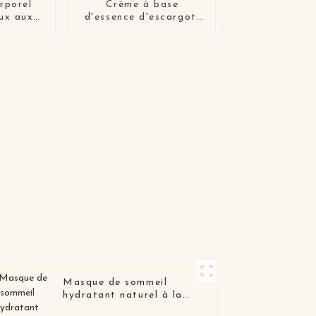
rporel
Crème à base
ux aux
d'essence d'escargot,
risier
cosmétique biologique
Original, soins pour la
peau, vente en gros,
Lotion réparatrice à la
mucine d'escargot
blanc pour le visage
Masque de sommeil
hydratant naturel à la
pastèque et aux fruits