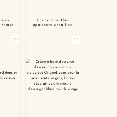
èvres
Crème smoothie
 fraise,
apaisante peau fine
, soins
ts et
ts