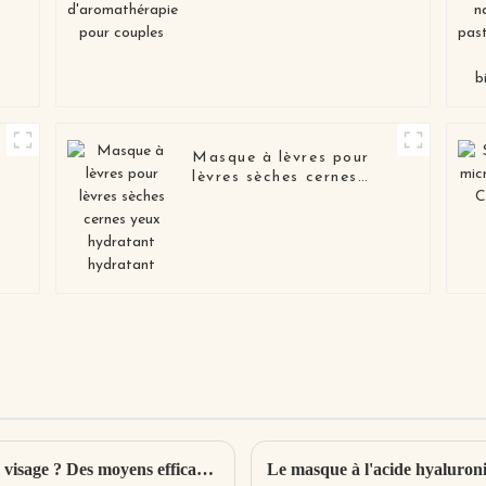
couples
Masque à lèvres pour
lèvres sèches cernes
yeux hydratant
hydratant
Comment contrôler et éliminer l'huile sur le visage ? Des moyens efficaces pour contrôler le gras des peaux grasses