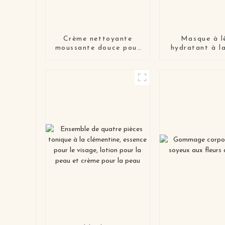
Crème nettoyante
Masque à l
moussante douce pour
hydratant à la
le visage à l'acide
soins de nuit
hyaluronique
nourrissan
hydratan