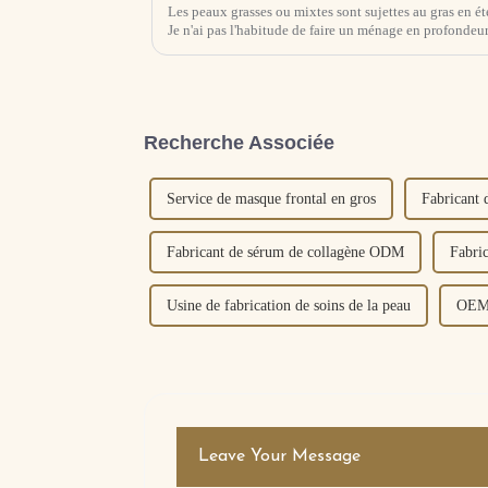
Les peaux grasses ou mixtes sont sujettes au gras en é
Je n'ai pas l'habitude de faire un ménage en profondeur
aliments gras et épicés.Analyse des raisons : Dans...
Recherche Associée
Service de masque frontal en gros
Fabricant 
Fabricant de sérum de collagène ODM
Fabric
Usine de fabrication de soins de la peau
OEM 
Leave Your Message