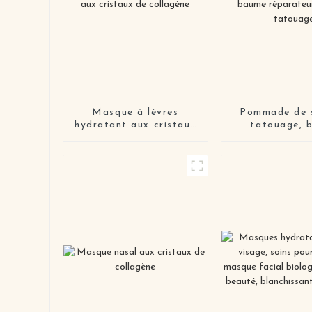
Masque à lèvres
Pommade de s
hydratant aux cristaux
tatouage, 
de collagène
éclaircissant
réparateur, 
tatoua