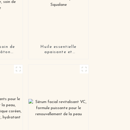
oin de
Huile essentielle
bâton
apaisante et
, baume
adoucissante
soin de
Lithospermum
ge
Squalane