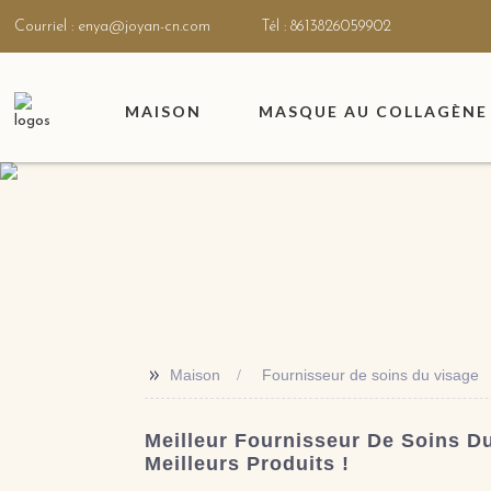
Courriel : enya@joyan-cn.com
Tél : 8613826059902
MAISON
MASQUE AU COLLAGÈNE 
>>
Maison
Fournisseur de soins du visage
Meilleur Fournisseur De Soins D
Meilleurs Produits !