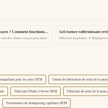
Les crèmes antirides sont-elles vraiment efficaces ? Comment fonctionne la crème anti-rides
Gel essence raffermissant revit
s sont des crèmes conçues pour lutter
Efficacité du produit : ✔ Réparateur 
émaquillant pour les yeux OEM
Usines de fabrication de soins de la peau
sale
Fabricant d'huile à lèvres OEM
Fabricant de soins de la pe
Fournisseurs de shampooing capillaire OEM