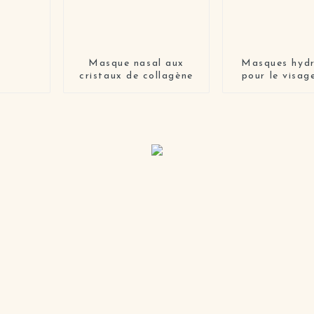
Masque nasal aux
Masques hydr
cristaux de collagène
pour le visage
pour la peau,
facial biol
coréen, be
blanchiss
hydrata