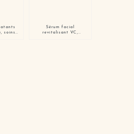
atants
Sérum facial
, soins
revitalisant VC,
 masque
formule puissante pour
ogique
le renouvellement de la
auté,
peau
ant,
nt