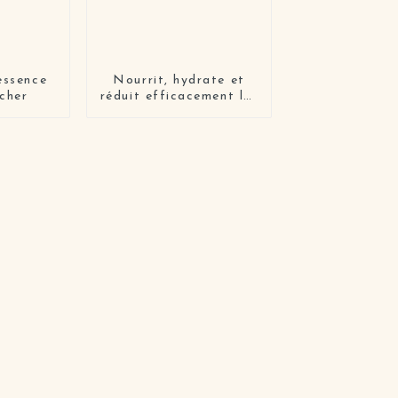
essence
Nourrit, hydrate et
êcher
réduit efficacement les
ridules, patchs pour les
yeux foncés pour
femmes et hommes