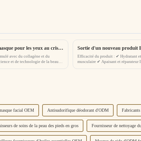
Quel est le principe de fonctionnement du masque pour les yeux au cristal de collagène ?
ormulé avec du collagène et du
Efficacité du produit : ✔ Hydratant 
ience et de technologie de la beauté
musculaire ✔ Apaisant et réparateur In
promue par les cosmétiques haut de gamme internationaux. Collage...
hyaluronate de sodium, céramide NP, s
 masque facial OEM
Antisudorifique déodorant d'ODM
Fabricants
isseurs de soins de la peau des pieds en gros
Fournisseur de nettoyage d