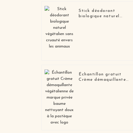
Stick déodorant
biologique naturel
végétalien sans cruauté
envers les animaux
Échantillon gratuit
Crème démaquillante
végétalienne de marque
privée baume nettoyant
doux à la pastèque ave
logo