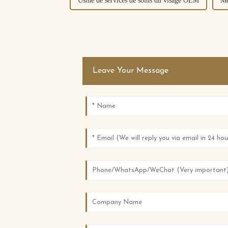
Usine de services de soins du visage OEM
Me
Leave Your Message