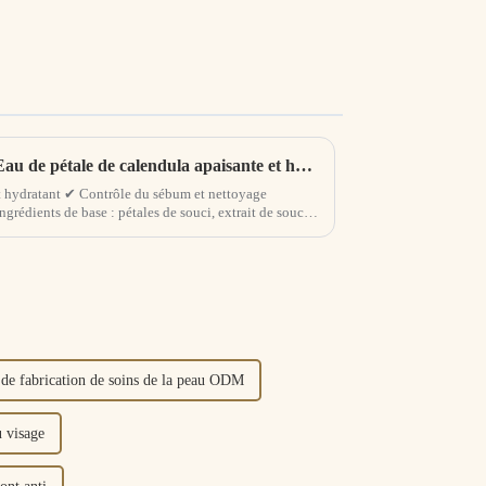
Sortie d'un nouveau produit Eau de pétale de calendula apaisante et hydratante
et hydratant ✔ Contrôle du sébum et nettoyage
grédients de base : pétales de souci, extrait de souci,
orcière...
 de fabrication de soins de la peau ODM
u visage