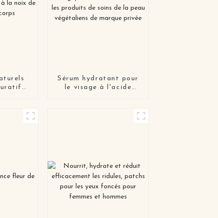
aturels
Sérum hydratant pour
uratif
le visage à l'acide
touage
hyaluronique biologique
 noix de
sans cruauté envers les
 corps
produits de soins de la
peau végétaliens de
marque privée