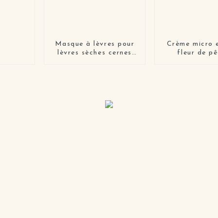
Masque à lèvres pour
Crème micro 
lèvres sèches cernes
fleur de p
yeux hydratant
hydratant