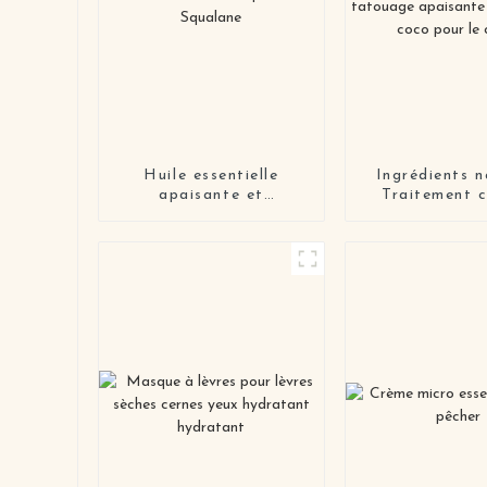
Huile essentielle
Ingrédients n
apaisante et
Traitement c
adoucissante
Lotion de ta
Lithospermum
apaisante à la
Squalane
coco pour le