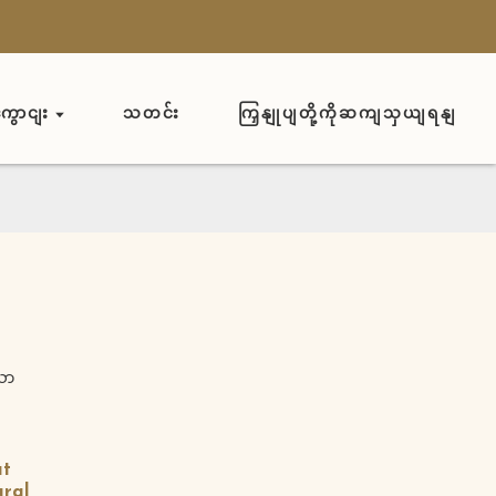
ကွောငျး
သတင်း
ကြှနျုပျတို့ကိုဆကျသှယျရနျ
ut
ral