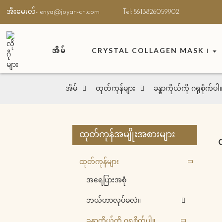
အီးမေးလ်- enya@joyan-cn.com
Tel: 8613826059902
အိမ်
CRYSTAL COLLAGEN MASK ၊
အိမ်
ထုတ်ကုန်များ
ခန္ဓာကိုယ်ကို ဂရုစိုက်ပါ
ထုတ်ကုန်အမျိုးအစားများ
ထုတ်ကုန်များ
အရေပြားအစုံ
ဘယ်ဟာလုပ်မလဲ။
ခန္ဓာကိုယ်ကို ဂရုစိုက်ပါ။