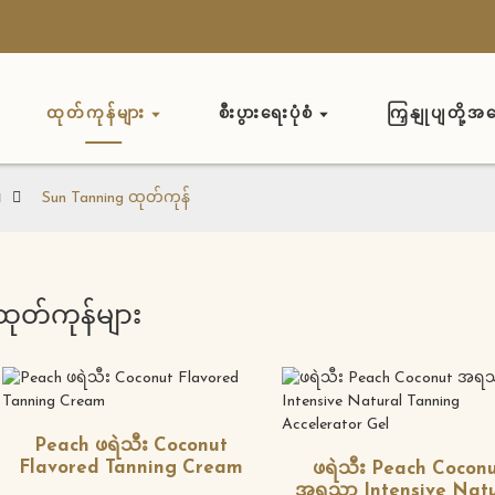
ထုတ်ကုန်များ
စီးပွားရေးပုံစံ
ကြှနျုပျတို့အ
။
Sun Tanning ထုတ်ကုန်
ထုတ်ကုန်များ
Peach ဖရဲသီး Coconut
Flavored Tanning Cream
ဖရဲသီး Peach Cocon
အရသာ Intensive Natu