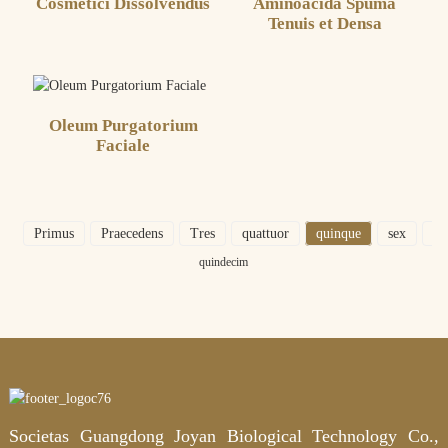
Cosmetici Dissolvendus
Aminoacida Spuma
Tenuis et Densa
Oleum Purgatorium
Faciale
Primus
Praecedens
Tres
quattuor
quinque
sex
VI
quindecim
Societas Guangdong Joyan Biological Technology Co.,