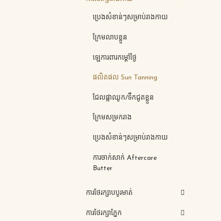
ប្រេងសំខាន់ៗសម្រាប់រាងកាយ
ក្រែមលាបខ្លួន
ឡេការពារកម្តៅថ្ងៃ
ផលិតផល Sun Tanning
ជែលផ្កាឈូក/ទឹកជូតខ្លួន
ក្រែមសម្រករាង
ប្រេងសំខាន់ៗសម្រាប់រាងកាយ
ការចាក់សាក់ Aftercare
Butter
ការថែរក្សាបបូរមាត់
ការថែរក្សាភ្នែក