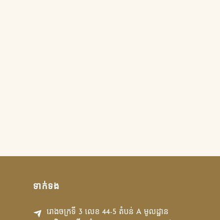
ទាក់ទង
រោងចក្រទី 3 លេខ 44-5 តំបន់ A មូលដ្ឋាន