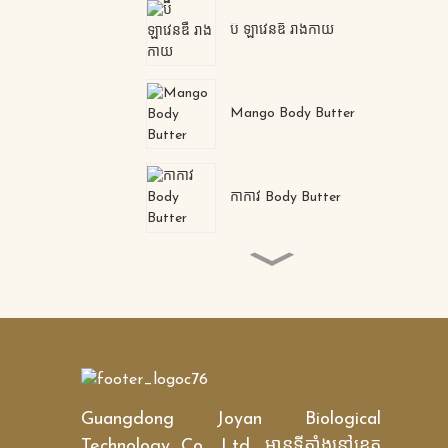
ប៊ឺ ឡាវេនឌឺ រាងកាយ
Mango Body Butter
កាកាវ Body Butter
ម៉ាសបិទច្រមុះ បំបាត់មុនក្បាល
ខ្មៅ ផ្តល់សំណើម
Collagen Crystal Nose
Mask
Guangdong Joyan Biological
Pore ​​reducer 0il-control
Nourishing Deep
Technology Co., Ltd. មានទីតាំងនៅខេត្ត