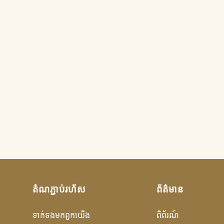
តំណ​ភ្ជាប់​រហ័ស
ព័ត៌មាន
ទាក់ទង​មក​ពួក​យើង
ពិព័រណ៍