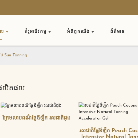
ផល
គំរូអាជីវកម្ម
អំពី​ពួក​យើង
ព័ត៌មាន
ល Sun Tanning
ផលិតផល
ក្រែមលាបពណ៌ផ្លែឪឡឹក រសជាតិដូង
រសជាតិផ្លែឪឡឹក Peach Co
Intensive Natural Tan