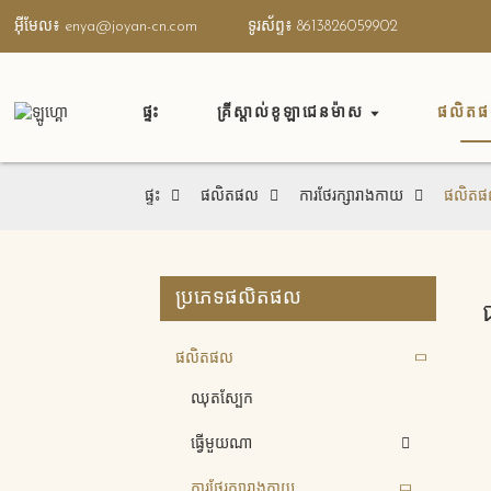
អ៊ីមែល៖ enya@joyan-cn.com
ទូរស័ព្ទ៖ 8613826059902
ផ្ទះ
គ្រីស្តាល់ខូឡាជេនម៉ាស
ផលិត
ផ្ទះ
ផលិតផល
ការថែរក្សារាងកាយ
ផលិតផ
ប្រភេទផលិតផល
ផលិតផល
ឈុតស្បែក
ធ្វើ​មួយ​ណា
ការថែរក្សារាងកាយ