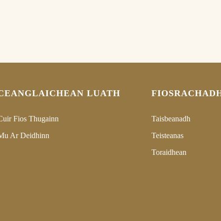
CEANGLAICHEAN LUATH
FIOSRACHAD
Cuir Fios Thugainn
Taisbeanadh
Mu Ar Deidhinn
Teisteanas
Toraidhean