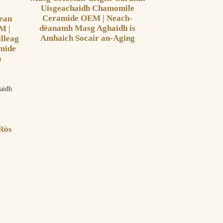
Uisgeachaidh Chamomile
Ceramide OEM | Neach-
dean
dèanamh Masg Aghaidh is
M |
Amhaich Socair an-Aging
lleag
mide
h
 Ròs