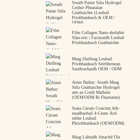
Sreath Paiste Sùla Hydrogel
Ceithir-Pheatalan
Gnàthaichte (Leubail
Prìobhaideach & OEM /
ODM)
Film Collagen Nano-sholuble
Slàn-reic | Factaraidh Leubail
Prìobhaideach Gnàthaichte
Masg Duilleag Leubail
Prìobhaideach Seirbheisean
Saothrachaidh OEM / ODM
Ainm Bathar: Sreath Masg
Sùla Gnàthaichte Hydrogel
ann an Cruth Mathain
(OEM/ODM Ri Fhaotainn)
Seata Cùram Craicinn Ath-
nuadhachail 4-Ceum Àrd-
inbhe Leubail
Phrìobhaideach (OEM/ODM)
Masg Lùbaidh Smachd Ola