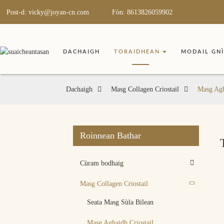
Post-d: vicky@joyan-cn.com
Fòn: 8613826059902
DACHAIGH
TORAIDHEAN
MODAIL GN
Dachaigh
Masg Collagen Criostail
Masg Agh
Roinnean Bathar
Cùram bodhaig
Masg Collagen Criostail
Seata Masg Sùla Bilean
Masg Aghaidh Criostail