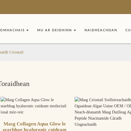
ÌOMHACHAIS
MU AR DEIDHINN
NAIDHEACHDAN
CU
aidh Criostail
Toraidhean
Masg Collagen Aqua Glow le
searbhag hyaluronic cuideam