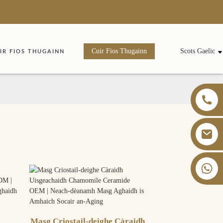
Cuir Fios Thugainn
Scots Gaelic
IR FIOS THUGAINN
+86 13826059902
Masg Criostail-deighe Càraidh