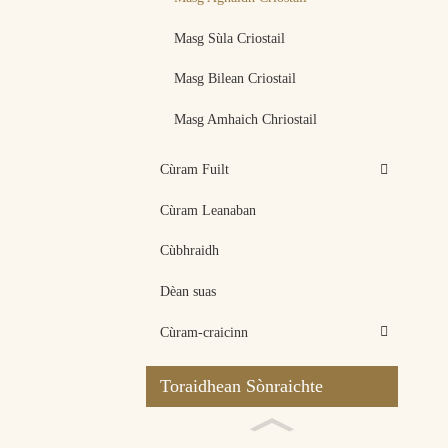
Masg Sùla Criostail
Masg Bilean Criostail
Masg Amhaich Chriostail
Cùram Fuilt
Cùram Leanaban
Cùbhraidh
Dèan suas
Cùram-craicinn
Toraidhean Sònraichte