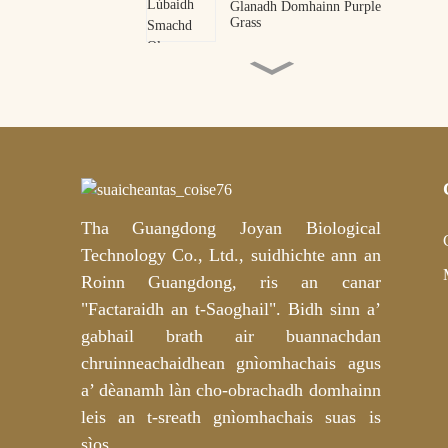
Glanadh Domhainn Purple
Grass
Pasganan sùla peptide
collagen OEM ODM neach-
dèanamh
Masg Sùla Hydrogel Peptide
Puinnsean Nathair Àrd-inbhe
| Neach-dèanamh OEM &
ODM Proifeasanta
Tha Guangdong Joyan Biological
Masg Sàil Mica Hydrogel Òir
Leubail Prìobhaideach Slàn-
Technology Co., Ltd., suidhichte ann an
reic airson Beathachadh
Domhainn – OEM/ODM
Roinn Guangdong, ris an canar
Gnàthaichte
"Factaraidh an t-Saoghail". Bidh sinn a’
Padaichean Cotan
Soilleireachaidh Niacinamide
gabhail brath air buannachdan
& Tranexamic Acid OEM /
chruinneachaidhean gnìomhachais agus
ODM Neach-dèanamh
a’ dèanamh làn cho-obrachadh domhainn
leis an t-sreath gnìomhachais suas is
sìos.