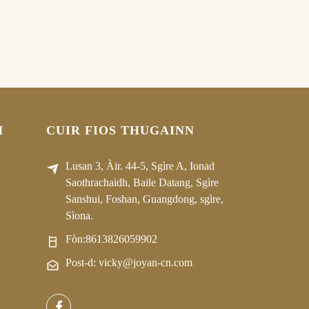
H
CUIR FIOS THUGAINN
Lusan 3, Àir. 44-5, Sgìre A, Ionad
Saothrachaidh, Baile Datang, Sgìre
Sanshui, Foshan, Guangdong, sgìre,
Sìona.
Fòn:
8613826059902
Post-d: vicky@joyan-cn.com