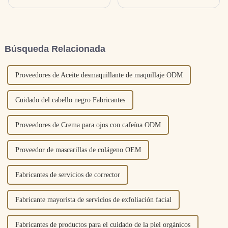
que cubre la piel, es un paso
hidratante es una de las
importante en el cuidado
mascarillas más comunes, es un
básico de la piel, generalmente
factor humectante natural
crema de día, crema de noche,
(suero) inyectado en la
crema blanqueadora, crema
mascarilla mediante una
Búsqueda Relacionada
antienvejecimiento, crema
variedad de materiales para
humectante, etc.
desempeñar el efecto de facial
rápido...
Proveedores de Aceite desmaquillante de maquillaje ODM
Cuidado del cabello negro Fabricantes
Proveedores de Crema para ojos con cafeína ODM
Proveedor de mascarillas de colágeno OEM
Fabricantes de servicios de corrector
Fabricante mayorista de servicios de exfoliación facial
Fabricantes de productos para el cuidado de la piel orgánicos