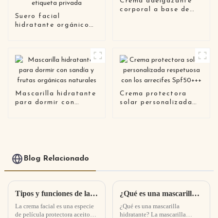
Crema adelgazante
corporal a base de
Suero facial
hierbas orgánicas
hidratante orgánico
efectiva
libre de crueldad del
ácido hialurónico de
los productos del
cuidado de la piel del
vegano de la etiqueta
privada
Mascarilla hidratante
Crema protectora
para dormir con
solar personalizada
sandía y frutas
respetuosa con los
orgánicas naturales
arrecifes Spf50+++
Blog Relacionado
Tipos y funciones de las cremas faciales, uso adecuado de las cremas faciales
¿Qué es una mascarilla hidratante? La diferencia entre mascarillas hidratantes y mascarillas hidratantes
La crema facial es una especie
¿Qué es una mascarilla
de película protectora aceitosa
hidratante? La mascarilla