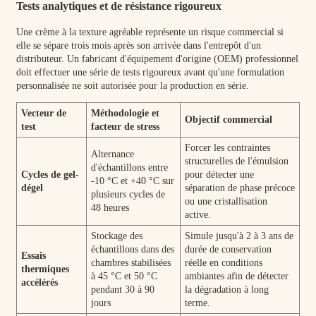
Tests analytiques et de résistance rigoureux
Une crème à la texture agréable représente un risque commercial si
elle se sépare trois mois après son arrivée dans l'entrepôt d'un
distributeur. Un fabricant d'équipement d'origine (OEM) professionnel
doit effectuer une série de tests rigoureux avant qu'une formulation
personnalisée ne soit autorisée pour la production en série.
Vecteur de
Méthodologie et
Objectif commercial
test
facteur de stress
Forcer les contraintes
Alternance
structurelles de l'émulsion
d'échantillons entre
Cycles de gel-
pour détecter une
-10 °C et +40 °C sur
dégel
séparation de phase précoce
plusieurs cycles de
ou une cristallisation
48 heures
active.
Stockage des
Simule jusqu'à 2 à 3 ans de
échantillons dans des
durée de conservation
Essais
chambres stabilisées
réelle en conditions
thermiques
à 45 °C et 50 °C
ambiantes afin de détecter
accélérés
pendant 30 à 90
la dégradation à long
jours
terme.