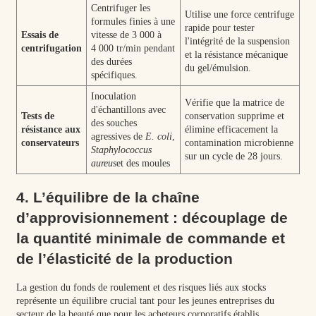
Centrifuger les
Utilise une force centrifuge
formules finies à une
rapide pour tester
Essais de
vitesse de 3 000 à
l'intégrité de la suspension
centrifugation
4 000 tr/min pendant
et la résistance mécanique
des durées
du gel/émulsion.
spécifiques.
Inoculation
Vérifie que la matrice de
d'échantillons avec
Tests de
conservation supprime et
des souches
résistance aux
élimine efficacement la
agressives de
E. coli
,
conservateurs
contamination microbienne
Staphylococcus
sur un cycle de 28 jours.
aureus
et des moules
4. L’équilibre de la chaîne
d’approvisionnement : découplage de
la quantité minimale de commande et
de l’élasticité de la production
La gestion du fonds de roulement et des risques liés aux stocks
représente un équilibre crucial tant pour les jeunes entreprises du
secteur de la beauté que pour les acheteurs corporatifs établis.